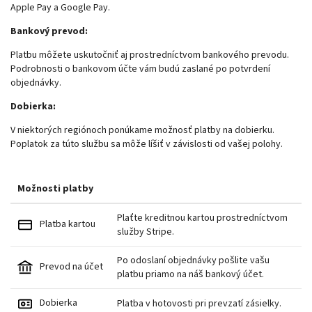
Apple Pay a Google Pay.
Bankový prevod:
Platbu môžete uskutočniť aj prostredníctvom bankového prevodu.
Podrobnosti o bankovom účte vám budú zaslané po potvrdení
objednávky.
Dobierka:
V niektorých regiónoch ponúkame možnosť platby na dobierku.
Poplatok za túto službu sa môže líšiť v závislosti od vašej polohy.
Možnosti platby
Plaťte kreditnou kartou prostredníctvom
Platba kartou
služby Stripe.
Po odoslaní objednávky pošlite vašu
Prevod na účet
platbu priamo na náš bankový účet.
Dobierka
Platba v hotovosti pri prevzatí zásielky.