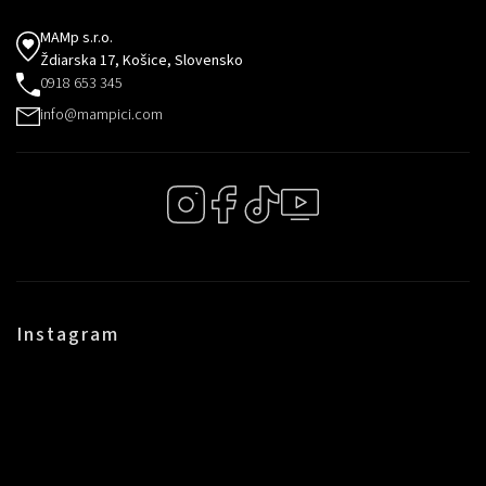
MAMp s.r.o.
Ždiarska 17, Košice, Slovensko
0918 653 345
info@mampici.com
Instagram