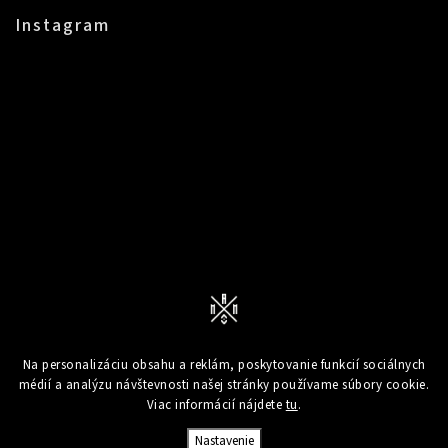
Instagram
Sledovať na Instagrame
Na personalizáciu obsahu a reklám, poskytovanie funkcií sociálnych
médií a analýzu návštevnosti našej stránky používame súbory cookie.
Viac informácií nájdete
tu
.
Copyright 2026
Mampici.com
. Všetky práva vyhradené.
Upraviť nastavenie cookies
Nastavenie