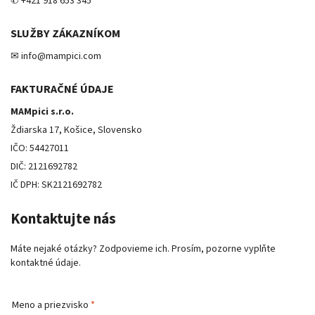
✆ +421 918 653 345
SLUŽBY ZÁKAZNÍKOM
✉ info@mampici.com
FAKTURAČNÉ ÚDAJE
MAMpici s.r.o.
Ždiarska 17, Košice, Slovensko
IČO: 54427011
DIČ: 2121692782
IČ DPH: SK2121692782
Kontaktujte nás
Máte nejaké otázky? Zodpovieme ich. Prosím, pozorne vyplňte
kontaktné údaje.
Meno a priezvisko