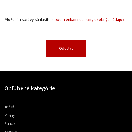
Vložením správy súhlasíte s
podmienkami ochrany osobných údajov
Odoslať
Obľúbené kategórie
Tričká
Mikiny
Bundy
Kraťase