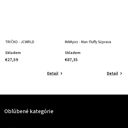
TRIČKO - JCWRLD
MAMpici - Man Fluffy Súprava
G
Skladem
Skladem
S
€27,59
€87,35
€
Detail
Detail
Obľúbené kategórie