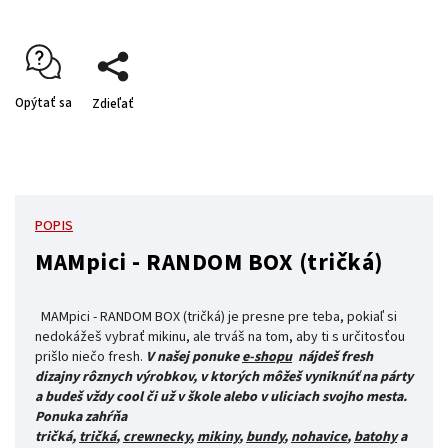
Opýtať sa
Zdieľať
POPIS
MAMpici - RANDOM BOX (tričká)
MAMpici - RANDOM BOX (tričká) je presne pre teba, pokiaľ si
nedokážeš vybrať mikinu, ale trváš na tom, aby ti s určitosťou
prišlo niečo fresh.
V našej ponuke
e-shopu
nájdeš fresh
dizajny rôznych výrobkov, v ktorých môžeš vyniknúť na párty
a budeš vždy cool či už v škole alebo v uliciach svojho mesta.
Ponuka zahŕňa
tričká,
tričká
,
crewnecky
,
mikiny
,
bundy
,
nohavice
,
batohy
a