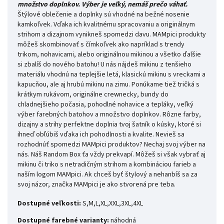
množstvo doplnkov. Výber je veľký, nemáš prečo váhať.
Štýlové oblečenie a doplnky sú vhodné na bežné nosenie
kamkoľvek. Vďaka ich kvalitnému spracovaniu a originálnym
strihom a dizajnom vynikneš spomedzi davu. MAMpici produkty
môžeš skombinovať s čímkoľvek ako napríklad s trendy
trikom, nohavicami, alebo originálnou mikinou a všetko ďalšie
si zbalíš do nového batohu! U nás nájdeš mikinu z tenšieho
materiálu vhodnú na teplejšie letá, klasickú mikinu s vreckami a
kapucňou, ale aj hrubú mikinu na zimu. Ponúkame tiež tričká s
krátkym rukávom, originálne crewnecky, bundy do
chladnejšieho počasia, pohodlné nohavice a tepláky, veľký
výber farebných batohov a množstvo doplnkov. Rôzne farby,
dizajny a strihy perfektne doplnia tvoj šatník o kúsky, ktoré si
ihneď obľúbiš vďaka ich pohodlnosti a kvalite. Nevieš sa
rozhodnúť spomedzi MAMpici produktov? Nechaj svoj výber na
nás. Náš Random Box ťa vždy prekvapí. Môžeš si však vybrať aj
mikinu či triko s netradičným strihom a kombináciou farieb a
naším logom MAMpici. Ak chceš byť štylový a nehanbíš sa za
svoj názor, značka MAMpici je ako stvorená pre teba.
Dostupné veľkosti:
S,M,L,XL,XXL,3XL,4XL
Dostupné farebné varianty:
náhodná