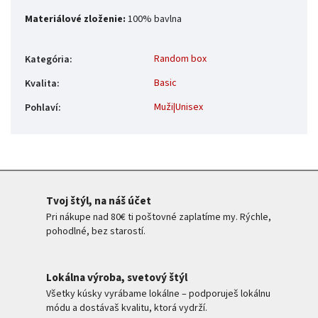
Materiálové zloženie:
100% bavlna
Random box
Kategória
:
Basic
Kvalita
:
Muži|Unisex
Pohlaví
:
Tvoj štýl, na náš účet
Pri nákupe nad 80€ ti poštovné zaplatíme my. Rýchle,
pohodlné, bez starostí.
Lokálna výroba, svetový štýl
Všetky kúsky vyrábame lokálne – podporuješ lokálnu
módu a dostávaš kvalitu, ktorá vydrží.