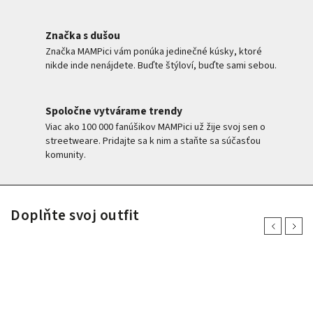
Značka s dušou
Značka MAMPici vám ponúka jedinečné kúsky, ktoré
nikde inde nenájdete. Buďte štýloví, buďte sami sebou.
Spoločne vytvárame trendy
Viac ako 100 000 fanúšikov MAMPici už žije svoj sen o
streetweare. Pridajte sa k nim a staňte sa súčasťou
komunity.
Doplňte svoj outfit
Previous
Next