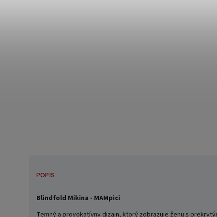
POPIS
Blindfold Mikina - MAMpici
Temný a provokatívny dizajn, ktorý zobrazuje ženu s prekrytý