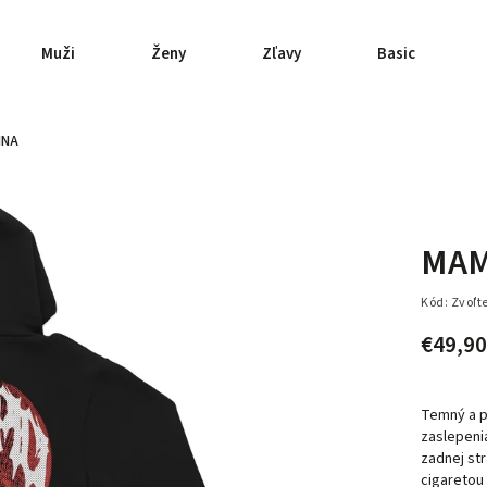
Muži
Ženy
Zľavy
Basic
INA
MAMp
Kód:
Zvoľt
€49,90
Temný a p
zaslepeni
zadnej str
cigaretou 