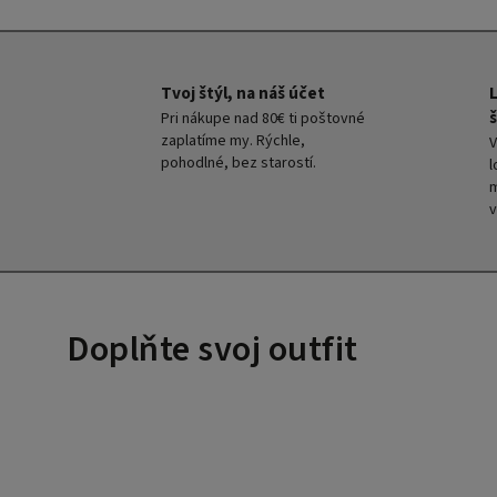
Tvoj štýl, na náš účet
š
Pri nákupe nad 80€ ti poštovné
zaplatíme my. Rýchle,
V
pohodlné, bez starostí.
l
m
v
Doplňte svoj outfit