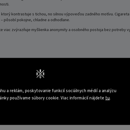
nosti.
, ktorý kontrastuje s tichou, no silnou výpoveďou zadného motívu. Cigareta
 – pôsobí pokojne, chladne a odhodlane.
ešte viac zvýrazňuje myšlienka anonymity a osobného postoja bez potreby v
vý statement
hu a reklám, poskytovanie funkcií sociálnych médií a analýzu
ánky používame súbory cookie. Viac informácií nájdete
tu
.