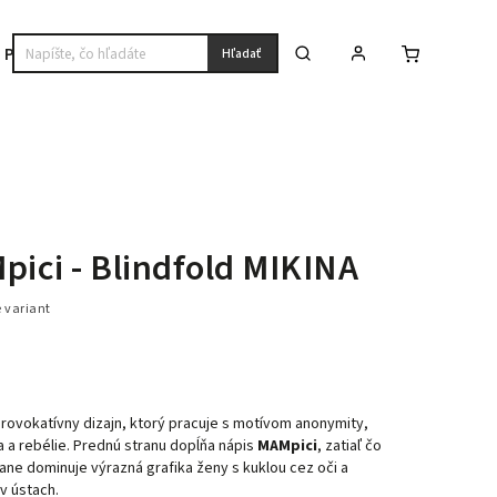
Premium
Hľadať
ici - Blindfold MIKINA
e variant
rovokatívny dizajn, ktorý pracuje s motívom anonymity,
a a rebélie. Prednú stranu dopĺňa nápis
MAMpici
, zatiaľ čo
ane dominuje výrazná grafika ženy s kuklou cez oči a
v ústach.