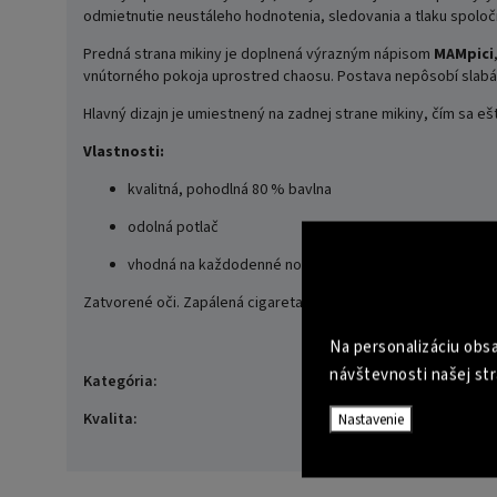
odmietnutie neustáleho hodnotenia, sledovania a tlaku spoloč
Predná strana mikiny je doplnená výrazným nápisom
MAMpici
vnútorného pokoja uprostred chaosu. Postava nepôsobí slabá
Hlavný dizajn je umiestnený na zadnej strane mikiny, čím sa 
Vlastnosti:
kvalitná, pohodlná 80 % bavlna
odolná potlač
vhodná na každodenné nosenie aj ako výrazný streeto
Zatvorené oči. Zapálená cigareta. Jasný postoj.
BLINDFOLD
.
Na personalizáciu obsa
návštevnosti našej str
Mikiny
Kategória
:
Basic
Kvalita
:
Nastavenie