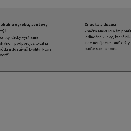
Lokálna výroba, svetový
Značka s dušou
týl
Značka MAMPici vám ponú
jedinečné kúsky, ktoré ni
šetky kúsky vyrábame
inde nenájdete. Buďte štýl
okálne – podporuješ lokálnu
buďte sami sebou.
ódu a dostávaš kvalitu, ktorá
ydrží.