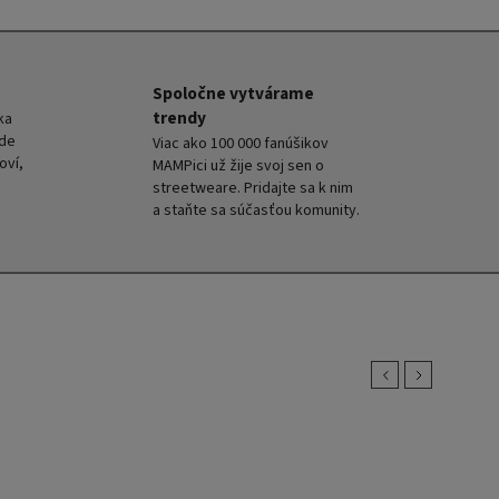
Spoločne vytvárame
trendy
ka
kde
Viac ako 100 000 fanúšikov
oví,
MAMPici už žije svoj sen o
streetweare. Pridajte sa k nim
a staňte sa súčasťou komunity.
Previous
Next