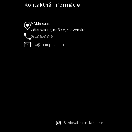
Kontaktné informácie
MAMp s.r.o.
Ždiarska 17, Košice, Slovensko
0918 653 345
info@mampici.com
Sledovať na Instagrame