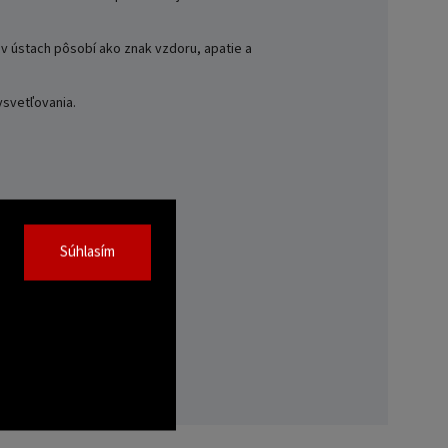
 v ústach pôsobí ako znak vzdoru, apatie a
ysvetľovania.
Súhlasím