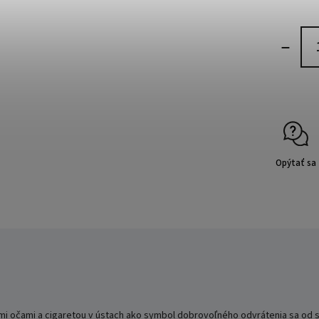
Opýtať sa
mi očami a cigaretou v ústach ako symbol dobrovoľného odvrátenia sa od s