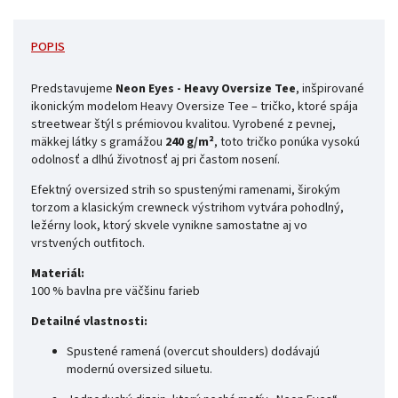
POPIS
Predstavujeme
Neon Eyes - Heavy Oversize Tee
, inšpirované
ikonickým modelom Heavy Oversize Tee – tričko, ktoré spája
streetwear štýl s prémiovou kvalitou. Vyrobené z pevnej,
mäkkej látky s gramážou
240 g/m²
, toto tričko ponúka vysokú
odolnosť a dlhú životnosť aj pri častom nosení.
Efektný oversized strih so spustenými ramenami, širokým
torzom a klasickým crewneck výstrihom vytvára pohodlný,
ležérny look, ktorý skvele vynikne samostatne aj vo
vrstvených outfitoch.
Materiál:
100 % bavlna pre väčšinu farieb
Detailné vlastnosti:
Spustené ramená (overcut shoulders) dodávajú
modernú oversized siluetu.