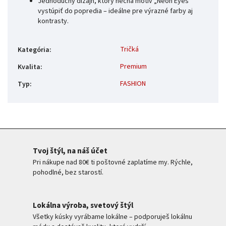
Jednoduchý dizajn, ktorý nechá motív „Neon Eyes“
vystúpiť do popredia – ideálne pre výrazné farby aj
kontrasty.
Tričká
Kategória
:
Premium
Kvalita
:
FASHION
Typ
:
Tvoj štýl, na náš účet
Pri nákupe nad 80€ ti poštovné zaplatíme my. Rýchle,
pohodlné, bez starostí.
Lokálna výroba, svetový štýl
Všetky kúsky vyrábame lokálne – podporuješ lokálnu