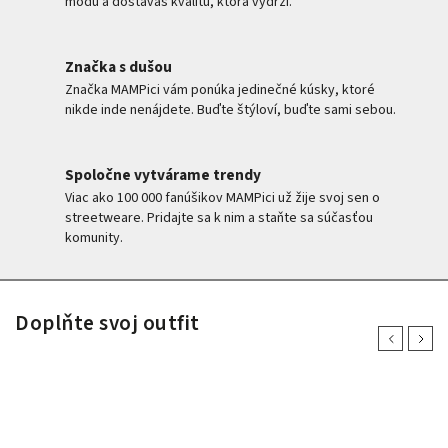
módu a dostávaš kvalitu, ktorá vydrží.
Značka s dušou
Značka MAMPici vám ponúka jedinečné kúsky, ktoré
nikde inde nenájdete. Buďte štýloví, buďte sami sebou.
Spoločne vytvárame trendy
Viac ako 100 000 fanúšikov MAMPici už žije svoj sen o
streetweare. Pridajte sa k nim a staňte sa súčasťou
komunity.
Doplňte svoj outfit
Previous
Next