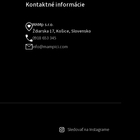
Kontaktné informácie
MAMp s.r.o.
Ždiarska 17, Košice, Slovensko
0918 653 345
info@mampici.com
Sledovať na Instagrame