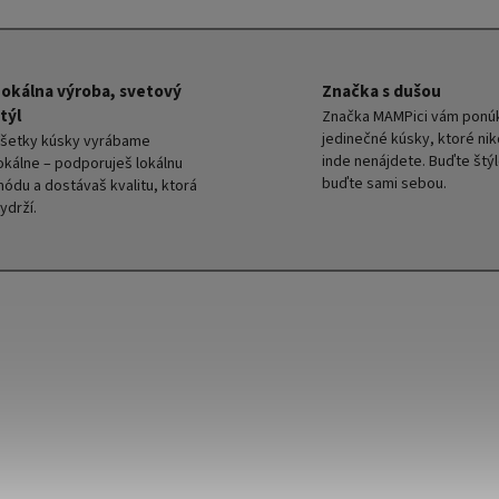
Lokálna výroba, svetový
Značka s dušou
týl
Značka MAMPici vám ponú
jedinečné kúsky, ktoré ni
šetky kúsky vyrábame
inde nenájdete. Buďte štýl
okálne – podporuješ lokálnu
buďte sami sebou.
ódu a dostávaš kvalitu, ktorá
ydrží.