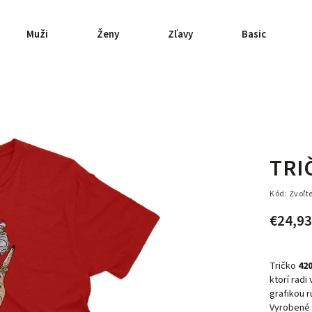
Muži
Ženy
Zľavy
Basic
TRI
Kód:
Zvoľt
€24,93
Tričko
42
ktorí radi
grafikou r
Vyrobené z