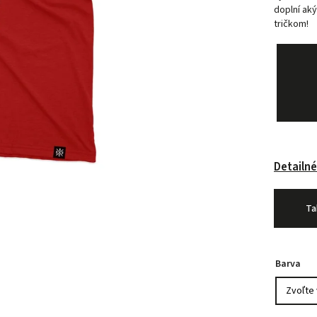
doplní ak
tričkom!
Detailné
Ta
Barva