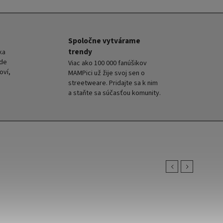
Spoločne vytvárame
trendy
ka
kde
Viac ako 100 000 fanúšikov
oví,
MAMPici už žije svoj sen o
streetweare. Pridajte sa k nim
a staňte sa súčasťou komunity.
Previous
Next