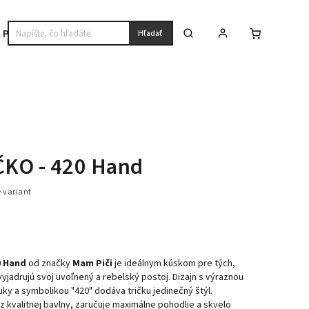
Premium
Hľadať
ČKO - 420 Hand
e variant
0 Hand
od značky
Mam Piči
je ideálnym kúskom pre tých,
 vyjadrujú svoj uvoľnený a rebelský postoj. Dizajn s výraznou
uky a symbolikou "420" dodáva tričku jedinečný štýl.
 kvalitnej bavlny, zaručuje maximálne pohodlie a skvelo