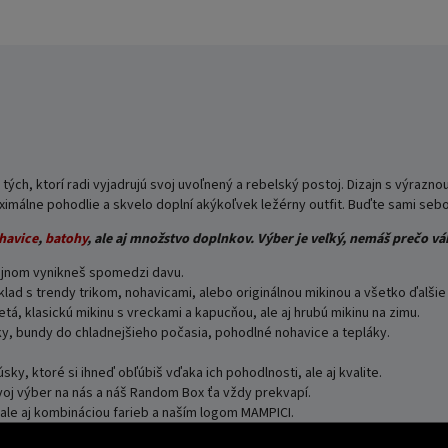
ých, ktorí radi vyjadrujú svoj uvoľnený a rebelský postoj. Dizajn s výrazn
maximálne pohodlie a skvelo doplní akýkoľvek ležérny outfit. Buďte sami se
havice
,
batohy
,
ale aj množstvo doplnkov. Výber je veľký, nemáš prečo vá
zajnom vynikneš spomedzi davu.
d s trendy trikom, nohavicami, alebo originálnou mikinou a všetko ďalšie 
etá, klasickú mikinu s vreckami a kapucňou, ale aj hrubú mikinu na zimu.
y, bundy do chladnejšieho počasia, pohodlné nohavice a tepláky.
úsky, ktoré si ihneď obľúbiš vďaka ich pohodlnosti, ale aj kvalite.
j výber na nás a náš Random Box ťa vždy prekvapí.
, ale aj kombináciou farieb a naším logom MAMPICI.
PICI je ako stvorená pre teba.