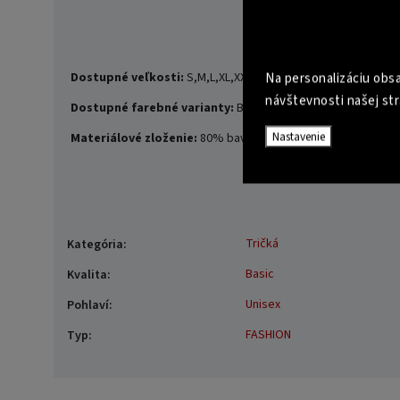
Dostupné veľkosti:
S,M,L,XL,XXL
Na personalizáciu obsa
návštevnosti našej str
Dostupné farebné varianty:
Biela, Červená
Nastavenie
Materiálové zloženie:
80% bavlna, 20% polyester
Tričká
Kategória
:
Basic
Kvalita
:
Unisex
Pohlaví
:
FASHION
Typ
: