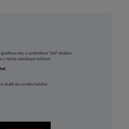
ou grafikou ruky a symbolikou "420" dodáva
bou s týmto odvážnym tričkom!
hať.
si zbalíš do nového batohu!