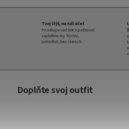
Tvoj štýl, na náš účet
š
Pri nákupe nad 80€ ti poštovné
zaplatíme my. Rýchle,
V
pohodlné, bez starostí.
l
m
v
Doplňte svoj outfit