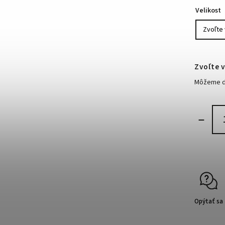
Velikost
Zvoľte v
Môžeme do
Opýtať sa