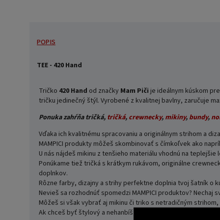
POPIS
TEE - 420 Hand
Tričko
420 Hand
od značky
Mam Piči
je ideálnym kúskom pre t
tričku jedinečný štýl. Vyrobené z kvalitnej bavlny, zaručuje 
Ponuka zahŕňa tričká,
tričká
,
crewnecky
,
mikiny
,
bundy
,
no
Vďaka ich kvalitnému spracovaniu a originálnym strihom a di
MAMPICI produkty môžeš skombinovať s čímkoľvek ako napríkla
U nás nájdeš mikinu z tenšieho materiálu vhodnú na teplejšie l
Ponúkame tiež tričká s krátkym rukávom, originálne crewneck
doplnkov.
Rôzne farby, dizajny a strihy perfektne doplnia tvoj šatník o k
Nevieš sa rozhodnúť spomedzi MAMPICI produktov? Nechaj svo
Môžeš si však vybrať aj mikinu či triko s netradičným strihom
Ak chceš byť štylový a nehanbíš sa za svoj názor, značka MAM