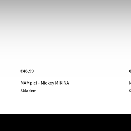
€42,90
MAMpici - Deathstare MIKINA
Skladem