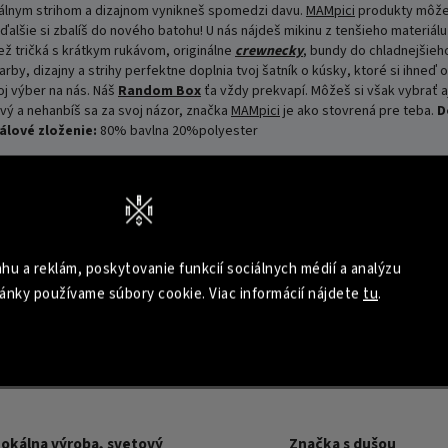
nálnym strihom a dizajnom vynikneš spomedzi davu.
MAMpici
produkty môžeš
ďalšie si zbalíš do nového batohu! U nás nájdeš mikinu z tenšieho materiálu 
ež tričká s krátkym rukávom, originálne
crewnecky
, bundy do chladnejšieh
, dizajny a strihy perfektne doplnia tvoj šatník o kúsky, ktoré si ihneď o
j výber na nás. Náš
Random Box
ťa vždy prekvapí. Môžeš si však vybrať aj
ový a nehanbíš sa za svoj názor, značka
MAMpici
je ako stovrená pre teba.
D
álové zloženie:
80% bavlna 20%polyester
hu a reklám, poskytovanie funkcií sociálnych médií a analýzu
ánky používame súbory cookie. Viac informácií nájdete
tu
.
Lokálna výroba, svetový
Značka s dušou