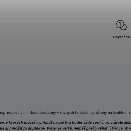
Opýtať sa
 nepriestrelný mindset. Dostupný v rôznych farbách, vyrobený na kvalitnom 
v, v ktorých môžeš vyniknúť na párty a budeš vždy cool či už v škole aleb
le aj množstvo doplnkov. Výber je veľký, nemáš prečo váhať.
Štýlové obl