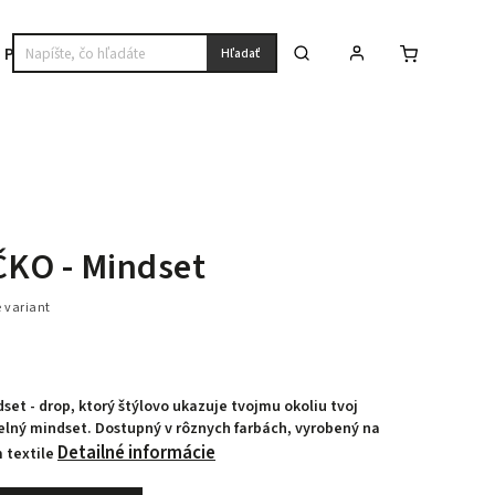
Premium
Hľadať
ČKO - Mindset
e variant
dset - drop, ktorý štýlovo ukazuje tvojmu okoliu tvoj
elný mindset. Dostupný v rôznych farbách, vyrobený na
Detailné informácie
 textile