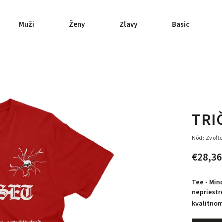
Muži
Ženy
Zľavy
Basic
TRI
Kód:
Zvoľt
€28,36
Tee - Min
nepriestr
kvalitnom