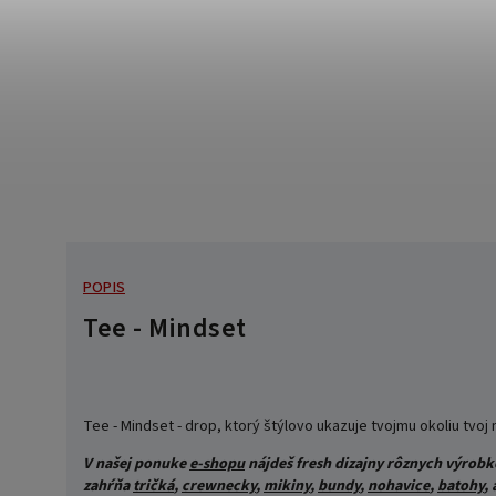
POPIS
Tee - Mindset
Tee - Mindset - drop, ktorý štýlovo ukazuje tvojmu okoliu tvoj
V našej ponuke
e-shopu
nájdeš fresh dizajny rôznych výrobko
zahŕňa
tričká
,
crewnecky
,
mikiny
,
bundy
,
nohavice
,
batohy
,
a