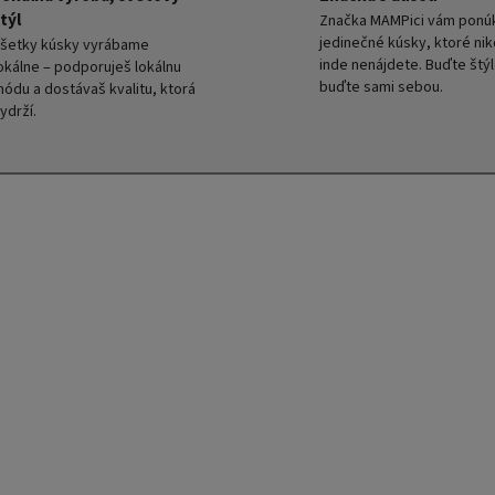
týl
Značka MAMPici vám ponú
jedinečné kúsky, ktoré ni
šetky kúsky vyrábame
inde nenájdete. Buďte štýl
okálne – podporuješ lokálnu
buďte sami sebou.
ódu a dostávaš kvalitu, ktorá
ydrží.