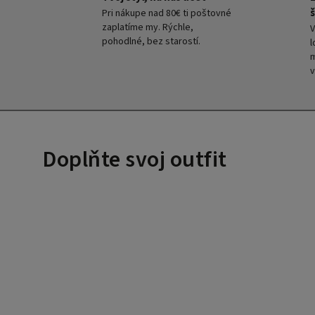
š
Pri nákupe nad 80€ ti poštovné
zaplatíme my. Rýchle,
V
pohodlné, bez starostí.
l
m
v
Doplňte svoj outfit