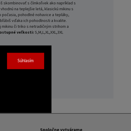
 skombinovať s čímkoľvek ako napríklad s
vhodnú na teplejšie letá, klasickú mikinu s
o počasia, pohodlné nohavice a tepláky,
bľúbiš vďaka ich pohodlnosti a kvalite.
 mikinu či triko s netradičným strihom a
ostupné veľkosti:
S,M,L,XL,XXL,3XL
Súhlasím
Spoločne vytvárame