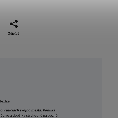
Zdieľať
textile
o v uliciach svojho mesta.
Ponuka
ečenie a doplnky sú vhodné na bežné