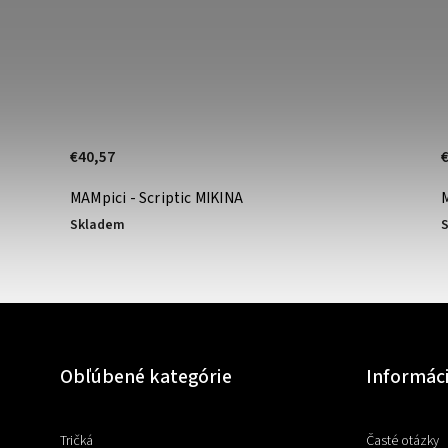
€40,57
MAMpici - Scriptic MIKINA
Skladem
Obľúbené kategórie
Informác
Tričká
Časté otázky