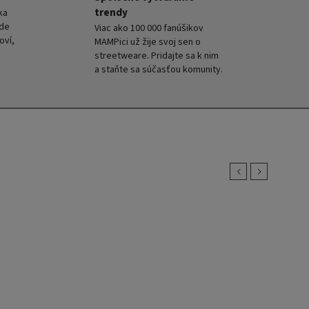
trendy
ka
kde
Viac ako 100 000 fanúšikov
oví,
MAMPici už žije svoj sen o
streetweare. Pridajte sa k nim
a staňte sa súčasťou komunity.
Previous
Next