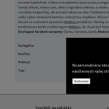
nosenie kamkoľvek. Vďaka ich kvalitnému spracovaniu a origi
trendy trikom, nohavicami, alebo originálnou mikinou a všetko 
vreckami a kapucňou, ale aj hrubú mikinu na zimu. Ponúkame ti
veľký výber farebných batohov a množstvo doplnkov. Rôzne farby
Nevieš sa rozhodnut spomedzi
MAMpici
produktov? Nechaj svo
kombináciou farieb a naším logom
MAMpici
. Ak chceš byť štyl
Dostupné farebné varianty:
Čierna, Červená, Sandy
Materi
Tričká
Kategória
:
Basic
Kvalita
:
Muži|Unisex
Pohlaví
:
Na personalizáciu obsa
FASHION
Typ
:
návštevnosti našej str
Nastavenie
Tvoj štýl, na náš účet