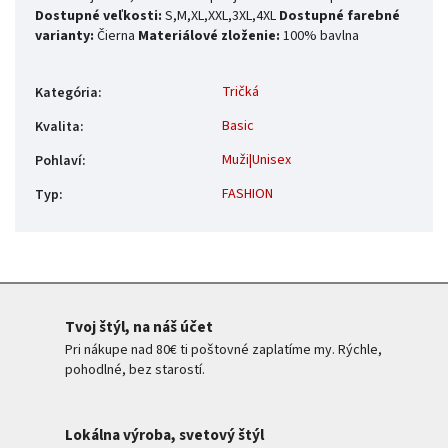
Dostupné veľkosti:
S,M,XL,XXL,3XL,4XL
Dostupné farebné
varianty:
Čierna
Materiálové zloženie:
100% bavlna
Tričká
Kategória
:
Basic
Kvalita
:
Muži|Unisex
Pohlaví
:
FASHION
Typ
:
Tvoj štýl, na náš účet
Pri nákupe nad 80€ ti poštovné zaplatíme my. Rýchle,
pohodlné, bez starostí.
Lokálna výroba, svetový štýl