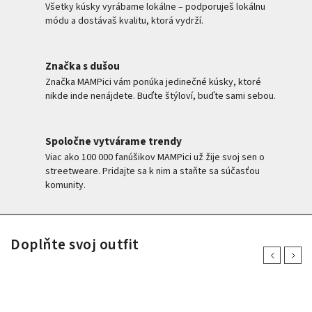
Všetky kúsky vyrábame lokálne – podporuješ lokálnu
módu a dostávaš kvalitu, ktorá vydrží.
Značka s dušou
Značka MAMPici vám ponúka jedinečné kúsky, ktoré
nikde inde nenájdete. Buďte štýloví, buďte sami sebou.
Spoločne vytvárame trendy
Viac ako 100 000 fanúšikov MAMPici už žije svoj sen o
streetweare. Pridajte sa k nim a staňte sa súčasťou
komunity.
Doplňte svoj outfit
Previous
Next