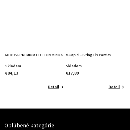
MEDUSA PREMIUM COTTON MIKINA
MAMpici - Biting Lip Panties
N
M
Skladem
Skladem
S
€84,13
€17,89
€
Detail
Detail
Obľúbené kategórie