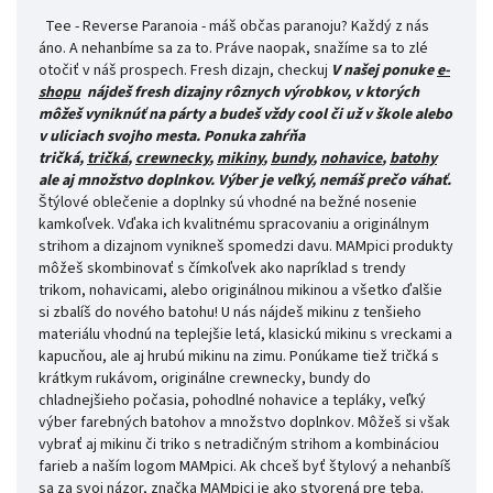
Tee - Reverse Paranoia - máš občas paranoju? Každý z nás
áno. A nehanbíme sa za to. Práve naopak, snažíme sa to zlé
otočiť v náš prospech. Fresh dizajn, checkuj
V našej ponuke
e-
shopu
nájdeš fresh dizajny rôznych výrobkov, v ktorých
môžeš vyniknúť na párty a budeš vždy cool či už v škole alebo
v uliciach svojho mesta.
Ponuka zahŕňa
tričká,
tričká
,
crewnecky
,
mikiny
,
bundy
,
nohavice
,
batohy
ale aj množstvo doplnkov. Výber je veľký, nemáš prečo váhať.
Štýlové oblečenie a doplnky sú vhodné na bežné nosenie
kamkoľvek. Vďaka ich kvalitnému spracovaniu a originálnym
strihom a dizajnom vynikneš spomedzi davu. MAMpici produkty
môžeš skombinovať s čímkoľvek ako napríklad s trendy
trikom, nohavicami, alebo originálnou mikinou a všetko ďalšie
si zbalíš do nového batohu! U nás nájdeš mikinu z tenšieho
materiálu vhodnú na teplejšie letá, klasickú mikinu s vreckami a
kapucňou, ale aj hrubú mikinu na zimu. Ponúkame tiež tričká s
krátkym rukávom, originálne crewnecky, bundy do
chladnejšieho počasia, pohodlné nohavice a tepláky, veľký
výber farebných batohov a množstvo doplnkov. Môžeš si však
vybrať aj mikinu či triko s netradičným strihom a kombináciou
farieb a naším logom MAMpici. Ak chceš byť štylový a nehanbíš
sa za svoj názor, značka MAMpici je ako stvorená pre teba.