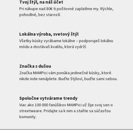
Tvoj štýl, na náš účet
Pri nákupe nad 80€ ti poštovné zaplatíme my. Rýchle,
pohodlné, bez starostí.
Lokálna výroba, svetový štýl
Všetky kúsky vyrábame lokálne – podporuješ lokálnu
módu a dostávaš kvalitu, ktorá vydrží.
Značka s dušou
Značka MAMPici vám ponúka jedinečné kúsky, ktoré
nikde inde nenájdete. Buďte štýloví, buďte sami sebou.
Spoločne vytvárame trendy
Viac ako 100 000 fanúšikov MAMPici už žije svoj sen o
streetweare. Pridajte sa k nim a staňte sa súčasťou
komunity.