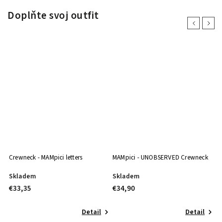
Doplňte svoj outfit
Previous
Next
Crewneck - MAMpici letters
MAMpici - UNOBSERVED Crewneck
MA
Skladem
Skladem
S
€33,35
€34,90
€
Detail
Detail