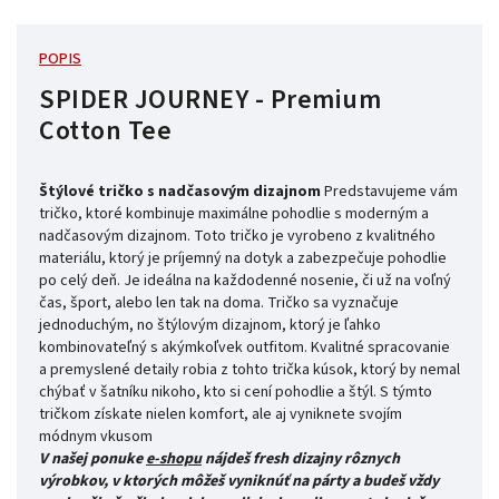
POPIS
SPIDER JOURNEY - Premium
Cotton Tee
Štýlové tričko s nadčasovým dizajnom
Predstavujeme vám
tričko, ktoré kombinuje maximálne pohodlie s moderným a
nadčasovým dizajnom. Toto tričko je vyrobeno z kvalitného
materiálu, ktorý je príjemný na dotyk a zabezpečuje pohodlie
po celý deň. Je ideálna na každodenné nosenie, či už na voľný
čas, šport, alebo len tak na doma. Tričko sa vyznačuje
jednoduchým, no štýlovým dizajnom, ktorý je ľahko
kombinovateľný s akýmkoľvek outfitom. Kvalitné spracovanie
a premyslené detaily robia z tohto trička kúsok, ktorý by nemal
chýbať v šatníku nikoho, kto si cení pohodlie a štýl. S týmto
tričkom získate nielen komfort, ale aj vyniknete svojím
módnym vkusom
V našej ponuke
e-shopu
nájdeš fresh dizajny rôznych
výrobkov, v ktorých môžeš vyniknúť na párty a budeš vždy