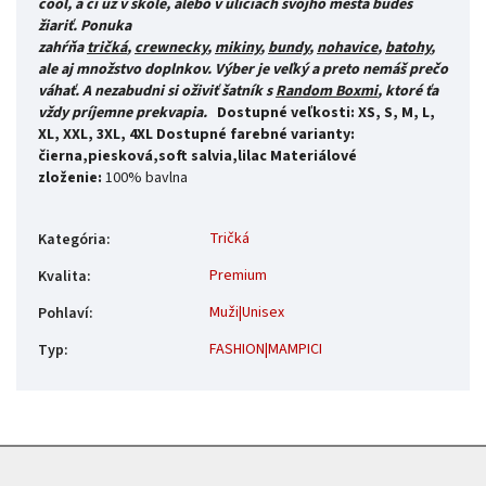
cool, a či už v škole, alebo v uliciach svojho mesta budeš
žiariť.
Ponuka
zahŕňa
tričká
,
crewnecky
,
mikiny
,
bundy
,
nohavice
,
batohy
,
ale
aj množstvo doplnkov. Výber je veľký a preto
nemáš prečo
váhať.
A nezabudni si oživiť šatník s
Random Boxmi
, ktoré ťa
vždy príjemne prekvapia.
Dostupné veľkosti: XS, S, M, L,
XL, XXL, 3XL, 4XL
Dostupné farebné varianty:
čierna,piesková,soft salvia,lilac
Materiálové
zloženie:
100% bavlna
Tričká
Kategória
:
Premium
Kvalita
:
Muži|Unisex
Pohlaví
:
FASHION|MAMPICI
Typ
: