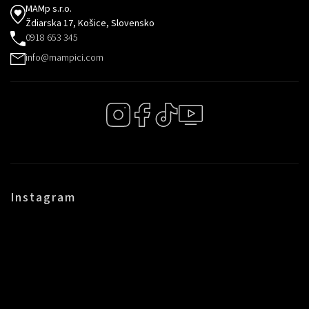
MAMp s.r.o.
Ždiarska 17, Košice, Slovensko
0918 653 345
info@mampici.com
Instagram