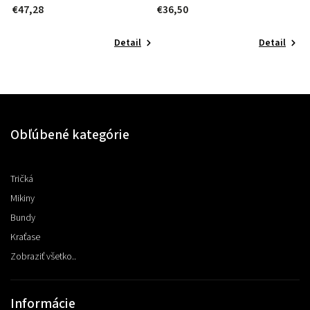
€47,28
€36,50
€
Detail
Detail
Obľúbené kategórie
Tričká
Mikiny
Bundy
Kraťase
Zobraziť všetko..
Informácie