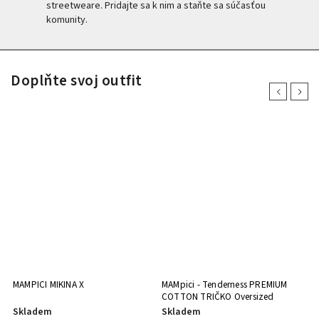
streetweare. Pridajte sa k nim a staňte sa súčasťou
komunity.
Doplňte svoj outfit
Previous
Next
MAMPICI MIKINA X
MAMpici - Tenderness PREMIUM
Pu
COTTON TRIČKO Oversized
Skladem
Skladem
S