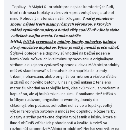
Tepláky - MAMpici X - produkt pre najviac komfortných ľudí,
ktorí radi nosia tepláky a zároveň reprezentujú svoj state of
mind. Pohodlný materiál s naším X logom.
V našej ponuke
e-
shopu
nájdeš fresh dizajny rôznych výrobkov, v ktorých
môžeš vyniknúť na párty a budeš vždy cool či už v škole alebo
v uliciach svojho mesta.
Ponuka zahŕňa
tričká,
tričká
,
crewnecky
,
mikiny
,
bundy
,
nohavice
,
batohy
,
ale aj množstvo doplnkov. Výber je veľký, nemáš prečo váhať.
Štýlové oblečenie a doplnky sú vhodné na bežné nosenie
kamkoľvek. Vďaka ich kvalitnému spracovaniu a originálnym
strihom a dizajnom vynikneš spomedzi davu. MAMpici produkty
môžeš skombinovať s čímkoľvek ako napríklad s trendy
trikom, nohavicami, alebo originálnou mikinou a všetko ďalšie
si zbalíš do nového batohu! U nás nájdeš mikinu z tenšieho
materiálu vhodnú na teplejšie letá, klasickú mikinu s vreckami a
kapucňou, ale aj hrubú mikinu na zimu. Ponúkame tiež tričká s
krátkym rukávom, originálne crewnecky, bundy do
chladnejšieho počasia, pohodlné nohavice a tepláky, veľký
výber farebných batohov a množstvo doplnkov. Rôzne farby,
dizajny a strihy perfektne doplnia tvoj šatník o kúsky, ktoré si
ihneď obľúbiš vďaka ich pohodlnosti a kvalite. Nevieš sa
rozhodnúť spomedzi MAMpici produktov? Nechaj svoj výber na