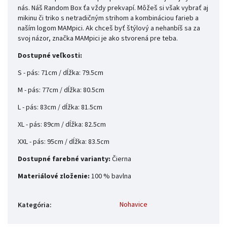
nás. Náš Random Box ťa vždy prekvapí. Môžeš si však vybrať aj
mikinu či triko s netradičným strihom a kombináciou farieb a
naším logom MAMpici. Ak chceš byť štýlový a nehanbíš sa za
svoj názor, značka MAMpici je ako stvorená pre teba.
Dostupné veľkosti:
S - pás: 71cm / dĺžka: 79.5cm
M - pás: 77cm / dĺžka: 80.5cm
L - pás: 83cm / dĺžka: 81.5cm
XL - pás: 89cm / dĺžka: 82.5cm
XXL - pás: 95cm / dĺžka: 83.5cm
Dostupné farebné varianty:
Čierna
Materiálové zloženie:
100 % bavlna
Nohavice
Kategória
: