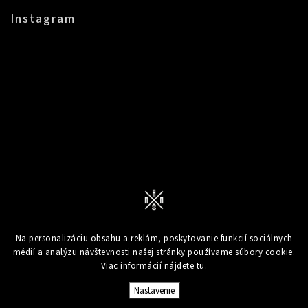
Instagram
Na personalizáciu obsahu a reklám, poskytovanie funkcií sociálnych
Sledovať na Instagrame
médií a analýzu návštevnosti našej stránky používame súbory cookie.
Viac informácií nájdete
tu
.
Copyright 2026
Mampici.com
. Všetky práva vyhradené.
Nastavenie
Upraviť nastavenie cookies