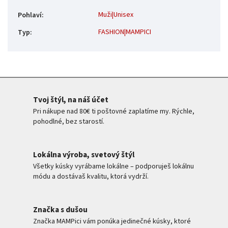
Muži|Unisex
Pohlaví
:
FASHION|MAMPICI
Typ
:
Tvoj štýl, na náš účet
Pri nákupe nad 80€ ti poštovné zaplatíme my. Rýchle,
pohodlné, bez starostí.
Lokálna výroba, svetový štýl
Všetky kúsky vyrábame lokálne – podporuješ lokálnu
módu a dostávaš kvalitu, ktorá vydrží.
Značka s dušou
Značka MAMPici vám ponúka jedinečné kúsky, ktoré