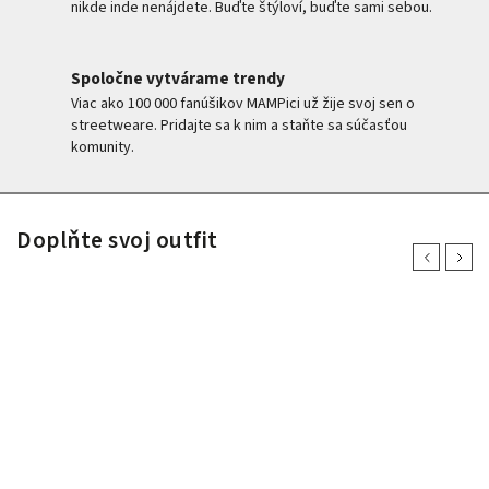
nikde inde nenájdete. Buďte štýloví, buďte sami sebou.
Spoločne vytvárame trendy
Viac ako 100 000 fanúšikov MAMPici už žije svoj sen o
streetweare. Pridajte sa k nim a staňte sa súčasťou
komunity.
Doplňte svoj outfit
Previous
Next