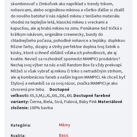
skombinovať s čímkoľvek ako napríklad s trendy trikom,
nohavicami, alebo originálnou mikinou a všetko ďalšie si zbalíš
do nového batohu! U nás nájdeš mikinu z tenšieho materiálu
vhodnú na teplejšie letá, klasickú mikinu s vreckami a
kapucňou, ale aj hrubú mikinu na zimu. Ponúkame tiež tričká s
krátkym rukávom, originálne crewnecky, bundy do
chladnejšieho počasia, pohodlné nohavice a tepláky. doplnkov.
Rôzne farby, dizajny a strihy perfektne doplnia tvoj šatník o
kúsky, ktoré si ihneď obľúbiš vďaka ich pohodlnosti, ale aj
kvalite. Nevieš sa rozhodnúť spomedzi MAMPICI produktov?
Nechaj svoj výber na nás a náš Random Box ťa vždy prekvapí.
Môžeš si však vybrať aj mikinu či triko s netradičným strihom,
ale aj kombináciou farieb a naším logom MAMPICI. Ak chceš byť
štylový a nehanbíš sa za svoj názor, značka MAMPICI je ako
stvorená pre teba.
Dostupné
veľkosti:
XS,S,M,L,XL,XXL,3XL,4XL
Dostupné farebné
varianty:
Čierna, Biela, Sivá, Fialová, Baby Pink
Materiálové
zloženie:
100% bavlna
Mikiny
Kategória
:
Basic
Kvalita
: