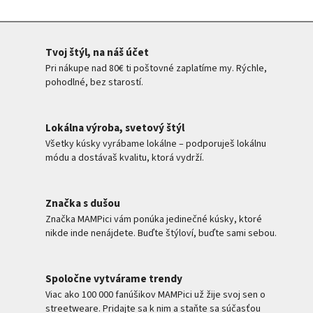
Tvoj štýl, na náš účet
Pri nákupe nad 80€ ti poštovné zaplatíme my. Rýchle,
pohodlné, bez starostí.
Lokálna výroba, svetový štýl
Všetky kúsky vyrábame lokálne – podporuješ lokálnu
módu a dostávaš kvalitu, ktorá vydrží.
Značka s dušou
Značka MAMPici vám ponúka jedinečné kúsky, ktoré
nikde inde nenájdete. Buďte štýloví, buďte sami sebou.
Spoločne vytvárame trendy
Viac ako 100 000 fanúšikov MAMPici už žije svoj sen o
streetweare. Pridajte sa k nim a staňte sa súčasťou