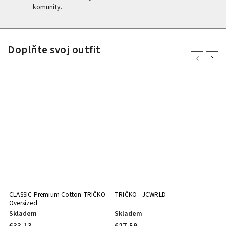
komunity.
Doplňte svoj outfit
Previous
Next
CLASSIC Premium Cotton TRIČKO
TRIČKO - JCWRLD
C
Oversized
Skladem
Skladem
S