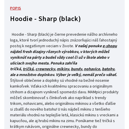
POPIS
Hoodie - Sharp (black)
Hoodie - Sharp (black) je čierne prevedenie nášho archívneho
loga, ktoré tvorí jednoduchý nápis znázorňujúci náš ľahostajný
postoj k negatívnym veciam v živote.
V našej ponuke
e-shopu
nájdeš fresh dizajny rôznych výrobkov, v ktorých môžeš
vyniknúť na párty a budeš vždy cool či už v škole alebo v
uliciach svojho mesta.
Ponuka zahŕňa
tričká,
tričká
,
crewnecky
,
mikiny
,
bundy
,
nohavice
,
batohy
,
ale
a množstvo doplnkov. Výber je veľký, nemáš prečo váhať.
Štýlové oblečenie a doplnky sú vhodné na bežné nosenie
kamkoľvek. Vďaka ich kvalitnému spracovaniu a originálnym
strihom a dizajnom vynikneš spomedzi davu. MAMpici produkty
môžeš skombinovať s čímkoľvek ako napríklad s trendy
trikom, nohavicami, alebo originálnou mikinou a všetko ďalšie
si zbalíš do nového batohu! U nás nájdeš mikinu z tenšieho
materiálu vhodnú na teplejšie letá, klasickú mikinu s vreckami a
kapucňou, ale aj hrubú mikinu na zimu. Ponúkame tiež tričká s
krátkym rukávom, originálne crewnecky, bundy do