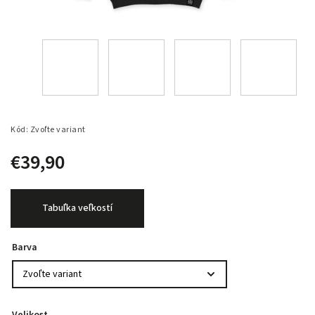
Kód:
Zvoľte variant
€39,90
Tabuľka veľkostí
Barva