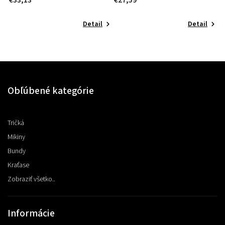
€33,13
€27,59
€
Detail
Detail
Obľúbené kategórie
Tričká
Mikiny
Bundy
Kraťase
Zobraziť všetko..
Informácie