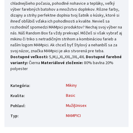
chladnejšieho počasia, pohodlné nohavice a tepláky, veľký
výber farebných batohov a množstvo doplnkov. Rôzne farby,
dizajny a strihy perfektne doplnia tvoj šatník o kúsky, ktoré si
ihneď obľúbiš vďaka ich pohodlnosti a kvalite. Nevieš sa
rozhodnúť spomedzi MAMpici produktov? Nechaj svoj výber na
nás. Náš Random Box ťa vždy prekvapí. Môžeš si však vybrať aj
mikinu či triko s netradičným strihom a kombináciou farieb a
naším logom MAMpici. Ak chceš byť štylový a nehanbíš sa za
svoj názor, značka MAMpici je ako stvorená pre teba.
Dostupné veľkosti:
S,M,L,XL,XXL,3XL,4XL
Dostupné farebné
varianty:
Čierna
Materiálové zloženie:
80% bavlna 20%
polyester
Mikiny
Kategória
:
Basic
Kvalita
:
Muži|Unisex
Pohlaví
:
MAMPICI
Typ
: