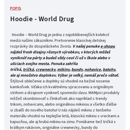
POPIS
Hoodie - World Drug
Hoodie – World Drug je jedna z najoblúbenejších kolekcií
medzi našími zákazníkmi. Pretvorenie klasickej detskej
rozprávky do dospeláckeho života.
V našej ponuke
e-shopu
nájdeš fresh dizajny rôznych výrobkov, v ktorých môžeš
vyniknúť na párty a budeš vždy cool či už v škole alebo v
uliciach svojho mesta.
Ponuka zahŕňa
tričká,
tričká
,
crewnecky
,
mikiny
,
bundy
,
nohavice
,
batohy
,
ale aj množstvo doplnkov. Výber je veľký, nemáš prečo váhať.
Štýlové oblečenie a doplnky sú vhodné na bežné nosenie
kamkoľvek. Vďaka ich kvalitnému spracovaniu a originálnym
strihom a dizajnom vynikneš spomedzi davu. MAMpici produkty
môžeš skombinovať s čímkoľvek ako napríklad s trendy
trikom, nohavicami, alebo originálnou mikinou a všetko ďalšie
si zbalíš do nového batohu! U nás nájdeš mikinu z tenšieho
materiálu vhodnú na teplejšie letá, klasickú mikinu s vreckami a
kapucňou, ale aj hrubú mikinu na zimu. Ponúkame tiež tričká s
krátkym rukávom, originálne crewnecky, bundy do