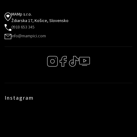
MAMp s.r.o.
Ždiarska 17, Košice, Slovensko
0918 653 345
info@mampici.com
Instagram