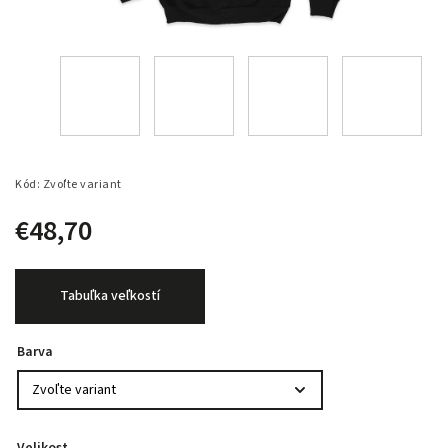
Kód:
Zvoľte variant
€48,70
Tabuľka veľkostí
Barva