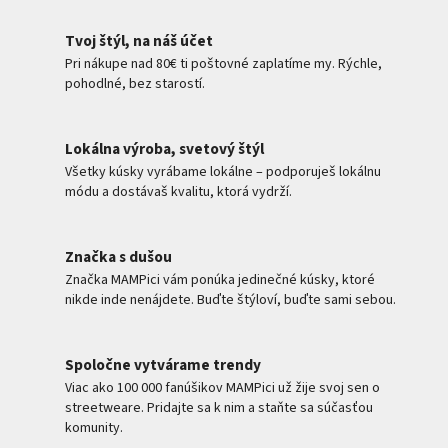
Tvoj štýl, na náš účet
Pri nákupe nad 80€ ti poštovné zaplatíme my. Rýchle,
pohodlné, bez starostí.
Lokálna výroba, svetový štýl
Všetky kúsky vyrábame lokálne – podporuješ lokálnu
módu a dostávaš kvalitu, ktorá vydrží.
Značka s dušou
Značka MAMPici vám ponúka jedinečné kúsky, ktoré
nikde inde nenájdete. Buďte štýloví, buďte sami sebou.
Spoločne vytvárame trendy
Viac ako 100 000 fanúšikov MAMPici už žije svoj sen o
streetweare. Pridajte sa k nim a staňte sa súčasťou
komunity.