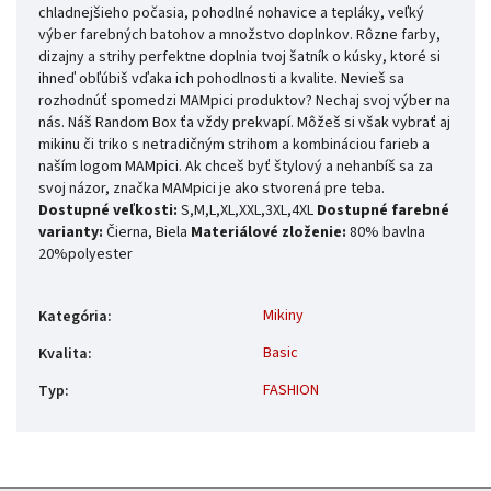
chladnejšieho počasia, pohodlné nohavice a tepláky, veľký
výber farebných batohov a množstvo doplnkov. Rôzne farby,
dizajny a strihy perfektne doplnia tvoj šatník o kúsky, ktoré si
ihneď obľúbiš vďaka ich pohodlnosti a kvalite. Nevieš sa
rozhodnúť spomedzi MAMpici produktov? Nechaj svoj výber na
nás. Náš Random Box ťa vždy prekvapí. Môžeš si však vybrať aj
mikinu či triko s netradičným strihom a kombináciou farieb a
naším logom MAMpici. Ak chceš byť štylový a nehanbíš sa za
svoj názor, značka MAMpici je ako stvorená pre teba.
Dostupné veľkosti:
S,M,L,XL,XXL,3XL,4XL
Dostupné farebné
varianty:
Čierna, Biela
Materiálové zloženie:
80% bavlna
20%polyester
Mikiny
Kategória
:
Basic
Kvalita
:
FASHION
Typ
: