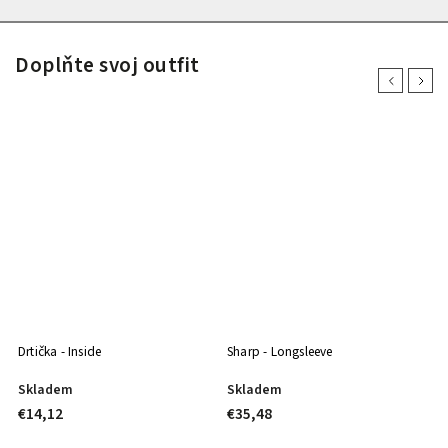
Doplňte svoj outfit
Previous
Next
Drtička - Inside
Sharp - Longsleeve
M
Skladem
Skladem
S
€14,12
€35,48
€