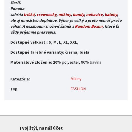
žiariť.
Ponuka
zahŕňa
tričká
,
crewnecky
,
mikiny
,
bundy
,
nohavice
,
batohy
,
ale
aj množstvo doplnkov. Výber je veľký a preto
nemáš prečo
váhať.
A nezabudni si oživiť šatník s
Random Boxmi
, ktoré ťa
vždy príjemne prekvapia.
Dostupné veľkosti: S, M, L, XL, XXL,
Dostupné farebné varianty: čierna, biela
Materiálové zloženie: 20
% polyester, 80% bavlna
Mikiny
Kategória
:
FASHION
Typ
:
Tvoj štýl, na náš účet