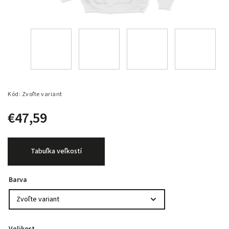
Kód:
Zvoľte variant
€47,59
Tabuľka veľkostí
Barva