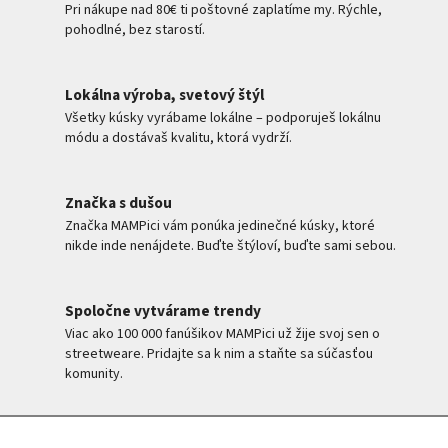
Pri nákupe nad 80€ ti poštovné zaplatíme my. Rýchle,
pohodlné, bez starostí.
Lokálna výroba, svetový štýl
Všetky kúsky vyrábame lokálne – podporuješ lokálnu
módu a dostávaš kvalitu, ktorá vydrží.
Značka s dušou
Značka MAMPici vám ponúka jedinečné kúsky, ktoré
nikde inde nenájdete. Buďte štýloví, buďte sami sebou.
Spoločne vytvárame trendy
Viac ako 100 000 fanúšikov MAMPici už žije svoj sen o
streetweare. Pridajte sa k nim a staňte sa súčasťou
komunity.