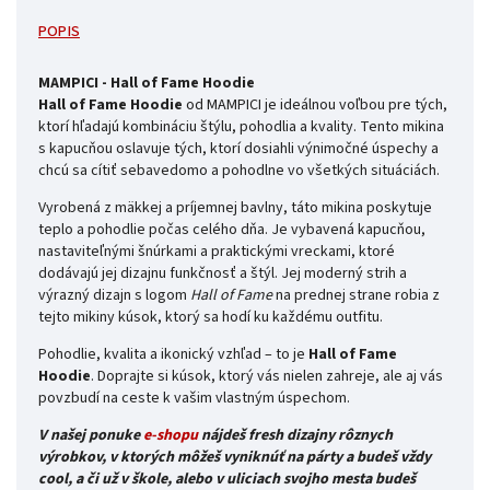
POPIS
MAMPICI - Hall of Fame Hoodie
Hall of Fame Hoodie
od MAMPICI je ideálnou voľbou pre tých,
ktorí hľadajú kombináciu štýlu, pohodlia a kvality. Tento mikina
s kapucňou oslavuje tých, ktorí dosiahli výnimočné úspechy a
chcú sa cítiť sebavedomo a pohodlne vo všetkých situáciách.
Vyrobená z mäkkej a príjemnej bavlny, táto mikina poskytuje
teplo a pohodlie počas celého dňa. Je vybavená kapucňou,
nastaviteľnými šnúrkami a praktickými vreckami, ktoré
dodávajú jej dizajnu funkčnosť a štýl. Jej moderný strih a
výrazný dizajn s logom
Hall of Fame
na prednej strane robia z
tejto mikiny kúsok, ktorý sa hodí ku každému outfitu.
Pohodlie, kvalita a ikonický vzhľad – to je
Hall of Fame
Hoodie
. Doprajte si kúsok, ktorý vás nielen zahreje, ale aj vás
povzbudí na ceste k vašim vlastným úspechom.
V našej ponuke
e-shopu
nájdeš fresh dizajny rôznych
výrobkov, v ktorých môžeš vyniknúť na párty a budeš vždy
cool, a či už v škole, alebo v uliciach svojho mesta budeš