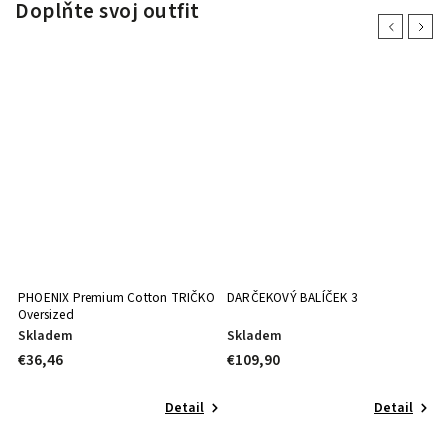
Doplňte svoj outfit
Previous
Next
PHOENIX Premium Cotton TRIČKO
DARČEKOVÝ BALÍČEK 3
C
Oversized
Skladem
Skladem
S
€36,46
€109,90
€
Detail
Detail