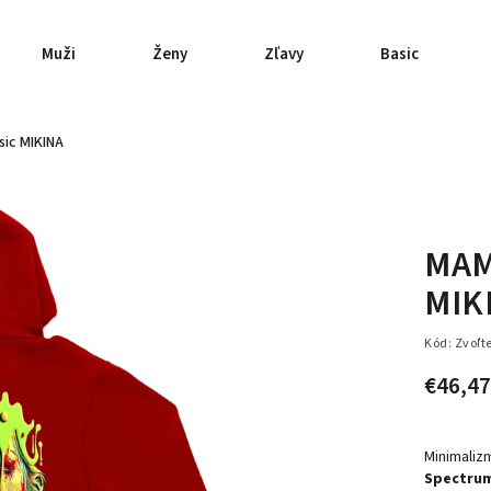
Muži
Ženy
Zľavy
Basic
sic MIKINA
MAMp
MIK
Kód:
Zvoľt
€46,47
Minimalizm
Spectrum