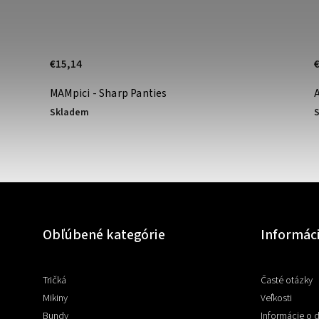
€15,14
MAMpici - Sharp Panties
Skladem
Obľúbené kategórie
Informác
Tričká
Časté otázky
Mikiny
Veľkosti
Bundy
Informácie o 