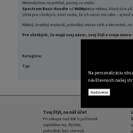
Minimalizmus na pohľad, postoj vo vnútri.
Spectrum Basic Hoodie
od
MAMpici
je mikina, ktorá síce p
Ušitá pre všetkých, ktorí vedia, že ich názor má váhu – aj keď m
Mäkký, kvalitný materiál, pohodlný unisex strih a decentné, n
Pre všetkých, čo majú svoj názor, svoj štýl a svoju mieru 
Mikiny
Kategória
:
FASHION
Typ
:
Na personalizáciu obsa
návštevnosti našej str
Nastavenie
Tvoj štýl, na náš účet
š
Pri nákupe nad 80€ ti poštovné
zaplatíme my. Rýchle,
V
pohodlné, bez starostí.
l