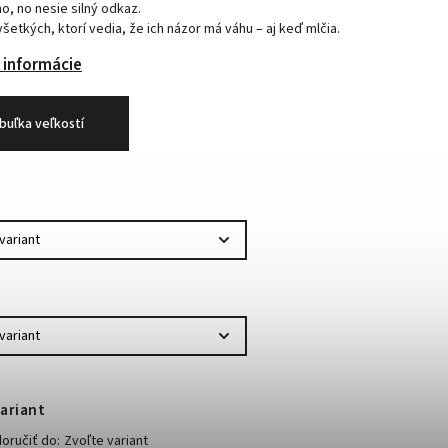
o, no nesie silný odkaz.
všetkých, ktorí vedia, že ich názor má váhu – aj keď mlčia.
 informácie
buľka veľkostí
ariant
ručiť do:
Zvoľte variant