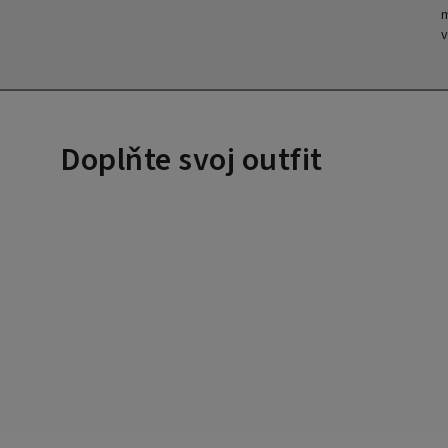
m
v
Doplňte svoj outfit