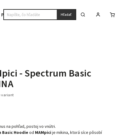
Premium
Hľadať
ici - Spectrum Basic
INA
e variant
us na pohľad, postoj vo vnútri.
 Basic Hoodie
od
MAMpici
je mikina, ktorá síce pôsobí