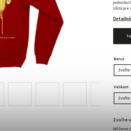
jednoduch
Ušitá pre 
Detailné
Ta
Barva
Velikost
Zvoľte v
Môžeme do