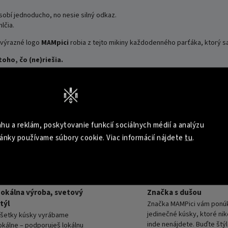
ôsobí jednoducho, no nesie silný odkaz.
lčia.
o výrazné logo
MAMpici
robia z tejto mikiny každodenného parťáka, ktorý sa 
toho, čo (ne)riešia.
hu a reklám, poskytovanie funkcií sociálnych médií a analýzu
ánky používame súbory cookie. Viac informácií nájdete
tu
.
Lokálna výroba, svetový
Značka s dušou
týl
Značka MAMPici vám ponú
jedinečné kúsky, ktoré ni
šetky kúsky vyrábame
inde nenájdete. Buďte štýl
okálne – podporuješ lokálnu