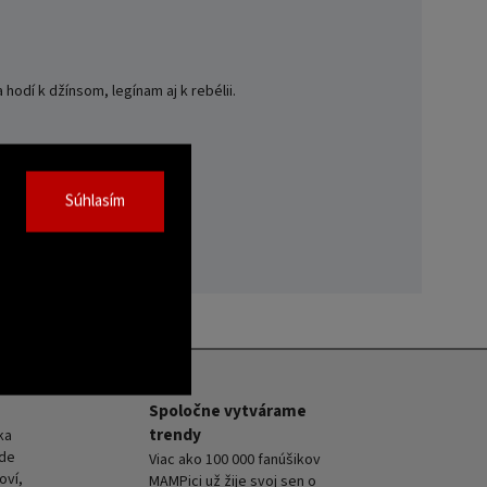
hodí k džínsom, legínam aj k rebélii.
Súhlasím
Spoločne vytvárame
trendy
ka
kde
Viac ako 100 000 fanúšikov
oví,
MAMPici už žije svoj sen o