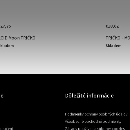
€27,75
€18,62
ACID Moon TRIČKO
TRIČKO - M
Skladem
Skladem
ie
Dôležité informácie
Podmienky ochrany osobných údajov
Všeobecné obchodné podmienky
doručení
Zásady používania súborov cookies