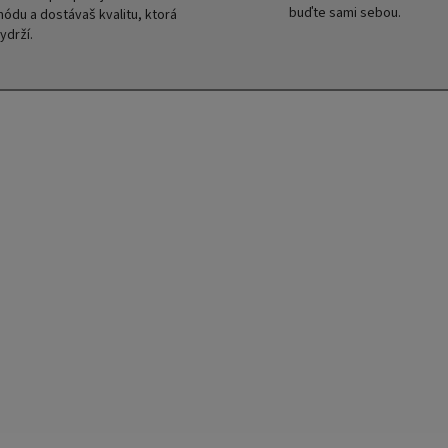
buďte sami sebou.
ódu a dostávaš kvalitu, ktorá
ydrží.