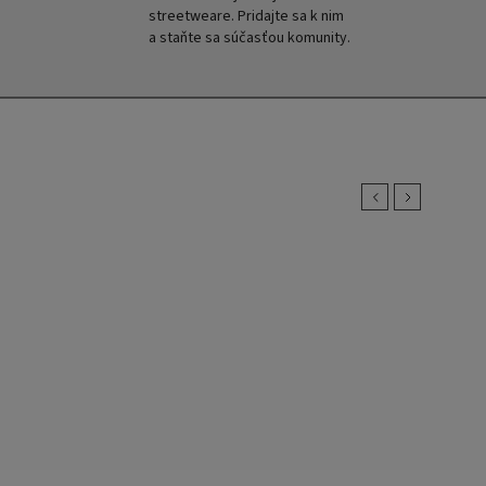
streetweare. Pridajte sa k nim
a staňte sa súčasťou komunity.
Previous
Next